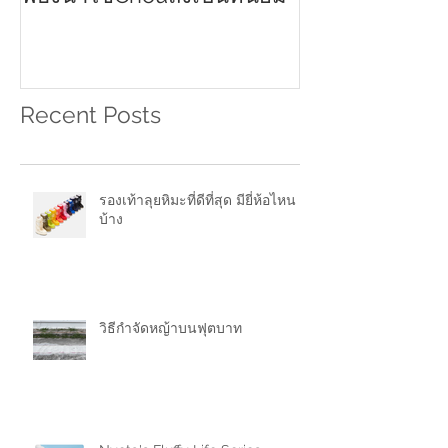
ฟองน้ำไข่ดีอย่างไร ทำไม
ครีมกันแดดทาหน
2021
ฟองน้ำไข่Chouถึงเป็นที่นิยม
Recent Posts
รองเท้าลุยหิมะที่ดีที่สุด มียี่ห้อไหน
บ้าง
วิธีกำจัดหญ้าบนฟุตบาท