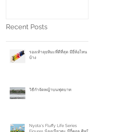
2021
ฟองน้ำไข่Chouถึงเป็นที่นิยม
Recent Posts
รองเท้าลุยหิมะที่ดีที่สุด มียี่ห้อไหน
บ้าง
วิธีกำจัดหญ้าบนฟุตบาท