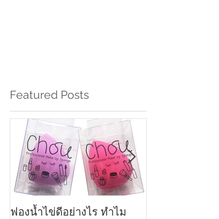
Featured Posts
ฟองน้ำไข่ดีอย่างไร ทำไม
ครีมกันแดดทาหน