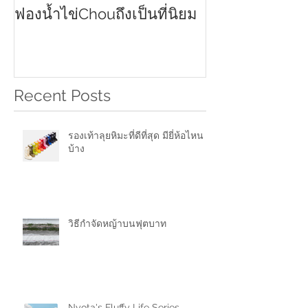
2021
ฟองน้ำไข่Chouถึงเป็นที่นิยม
Recent Posts
รองเท้าลุยหิมะที่ดีที่สุด มียี่ห้อไหน
บ้าง
วิธีกำจัดหญ้าบนฟุตบาท
Nyota's Fluffy Life Series