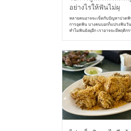
อย่างไรให้ฟันไม่ผุ
หลายคนอาจจะเข็ดกับปัญหาปวดฟัน 
การอุดฟัน บางคนบอกก็แปรงฟันวันล
ทำไมฟันยังผุอีก เราอาจจะมีพฤติกร
ช่อง...