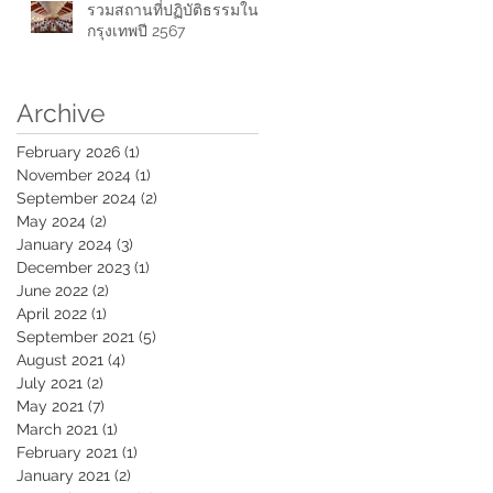
รวมสถานที่ปฏิบัติธรรมใน
กรุงเทพปี 2567
Archive
February 2026
(1)
1 post
November 2024
(1)
1 post
September 2024
(2)
2 posts
May 2024
(2)
2 posts
January 2024
(3)
3 posts
December 2023
(1)
1 post
June 2022
(2)
2 posts
April 2022
(1)
1 post
September 2021
(5)
5 posts
August 2021
(4)
4 posts
July 2021
(2)
2 posts
May 2021
(7)
7 posts
March 2021
(1)
1 post
February 2021
(1)
1 post
January 2021
(2)
2 posts