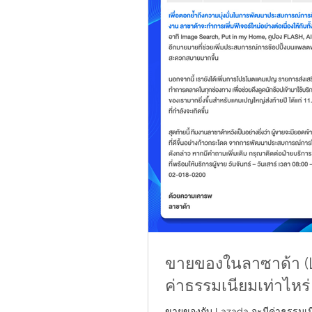
ขายของในลาซาด้า (L
ค่าธรรมเนียมเท่าไหร
ขายของกับ Lazada จะมีค่าธรรมเนี