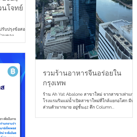
่วนโจทย์
รปรับปรุงข้อสอบ
ส่วนของ
n- Response และ
ng ข้อสอบส่วน
ension CPA
รวมร้านอาหารจีนอร่อยใน
ารถสมัครจองทดสอบ
นจันทร์-วันเสาร์*
กรุงเทพ
เทพฯ 02-260-
ร้าน Ah Yat Abalone สาขาใหม่ จากสาขาเท่าแก่
โรงแรมริมแม่น้ำเปิดสาขาใหม่ที่ใกล้แยกอโศก มีห้อ
ส่วนตัวมากมาย อยู่ชั้น42 ตึก Column...