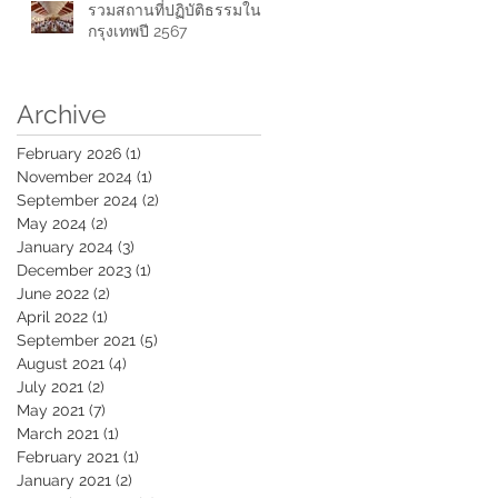
รวมสถานที่ปฏิบัติธรรมใน
กรุงเทพปี 2567
Archive
February 2026
(1)
1 post
November 2024
(1)
1 post
September 2024
(2)
2 posts
May 2024
(2)
2 posts
January 2024
(3)
3 posts
December 2023
(1)
1 post
June 2022
(2)
2 posts
April 2022
(1)
1 post
September 2021
(5)
5 posts
August 2021
(4)
4 posts
July 2021
(2)
2 posts
May 2021
(7)
7 posts
March 2021
(1)
1 post
February 2021
(1)
1 post
January 2021
(2)
2 posts