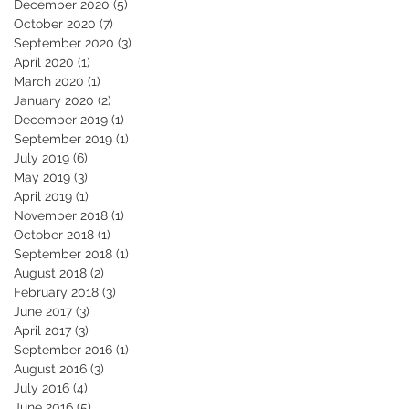
December 2020
(5)
5 posts
October 2020
(7)
7 posts
September 2020
(3)
3 posts
April 2020
(1)
1 post
March 2020
(1)
1 post
January 2020
(2)
2 posts
December 2019
(1)
1 post
September 2019
(1)
1 post
July 2019
(6)
6 posts
May 2019
(3)
3 posts
April 2019
(1)
1 post
November 2018
(1)
1 post
October 2018
(1)
1 post
September 2018
(1)
1 post
August 2018
(2)
2 posts
February 2018
(3)
3 posts
June 2017
(3)
3 posts
April 2017
(3)
3 posts
September 2016
(1)
1 post
August 2016
(3)
3 posts
July 2016
(4)
4 posts
June 2016
(5)
5 posts