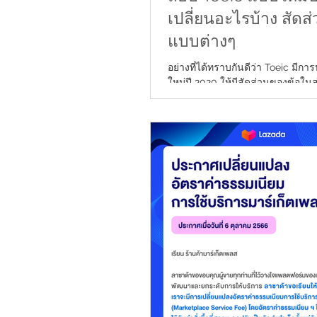
เปลี่ยนอะไรบ้าง สัดส
แบบต่างๆ
อย่างที่ได้ทราบกันดีว่า Toeic มีกา
ใหม่ปี 2020 ให้มีสัดส่วนของข้อใน
Listening จะมีสัดส่วนของ part photographs น้อย
ลง แต่ไปเพิ่มในส่วนของ Questio
Short conversations ส่วน Readi
Incomplete Sentences ลดลง แต่เพิ่ม Text
Completion และ Reading Compreh
Thailand เป็นผู้จัดสอบ โดยสาม
ฝ่ายศูนย์ที่ต้องการทดสอบระหว่าง วั
8:00-16:30 น. ศูนย์สอบโทอิคกรุง
7061, 02-259-3990 ต่อ 101 (ต่อ