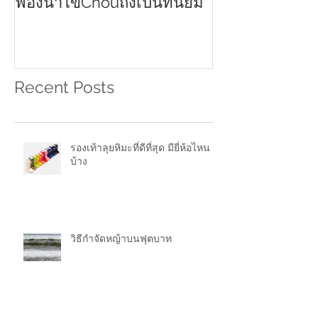
ฟองน้ำไข่ดีอย่างไร ทำไม
ครีมกันแดดทาหน
2021
ฟองน้ำไข่Chouถึงเป็นที่นิยม
Recent Posts
รองเท้าลุยหิมะที่ดีที่สุด มียี่ห้อไหน
บ้าง
วิธีกำจัดหญ้าบนฟุตบาท