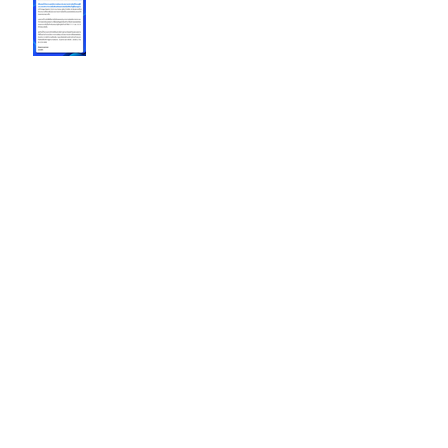
รวมสถานที่ปฏิบัติธรรมในกรุงเทพปี
2567
Archive
February 2026
(1)
1 post
November 2024
(1)
1 post
September 2024
(2)
2 posts
May 2024
(2)
2 posts
January 2024
(3)
3 posts