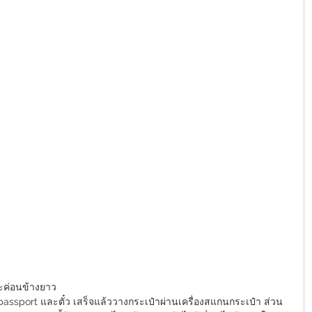
ะค่อนข้างยาว
assport และตั๋ว เสร็จแล้ววางกระเป๋าผ่านเครื่องสแกนกระเป๋า ส่วน