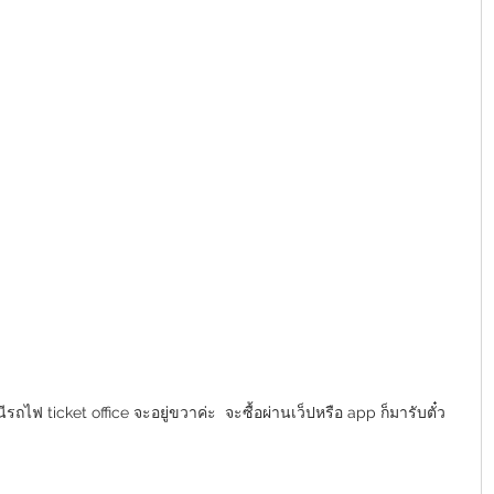
ถไฟ ticket office จะอยู่ขวาค่ะ  จะซื้อผ่านเว็ปหรือ app ก็มารับตั๋ว