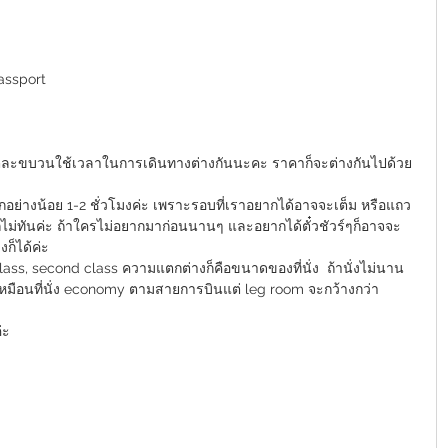
passport 
่ละขบวนใช้เวลาในการเดินทางต่างกันนะคะ ราคาก็จะต่างกันไปด้วย 
ย่างน้อย 1-2 ชั่วโมงค่ะ เพราะรอบที่เราอยากได้อาจจะเต็ม หรือแถว
ม่ทันค่ะ ถ้าใครไม่อยากมาก่อนนานๆ และอยากได้ตั๋วชัวร์ๆก็อาจจะ
งก็ได้ค่ะ 
 class, second class ความแตกต่างก็คือขนาดของที่นั่ง  ถ้านั่งไม่นาน 
 เหมือนที่นั่ง economy ตามสายการบินแต่ leg room จะกว้างกว่า
่ะ