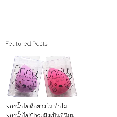
Featured Posts
ฟองน้ำไข่ดีอย่างไร ทำไม
ครีมกันแดดทาหน
2021
ฟองน้ำไข่Chouถึงเป็นที่นิยม