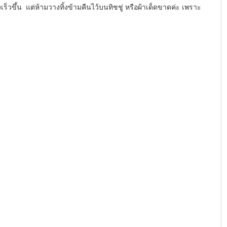
เร็วขึ้น  แต่ห้ามวางทิ้งข้ามคืนไว้บนทิชชู่ หรือผ้าเด็ดขาดค่ะ เพราะ