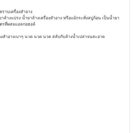
ราบเครื่องสำอาง 
าล้างแปรง น้ำยาล้างเครื่องสำอาง หรือแม้กระทั่งสบู่ก้อน เป็นน้ำยา
ูตรที่ผสมแอลกอฮอล์ 
องสำอางเบาๆ นวด นวด นวด สลับกับล้างน้ำเปล่าจนสะอาด 