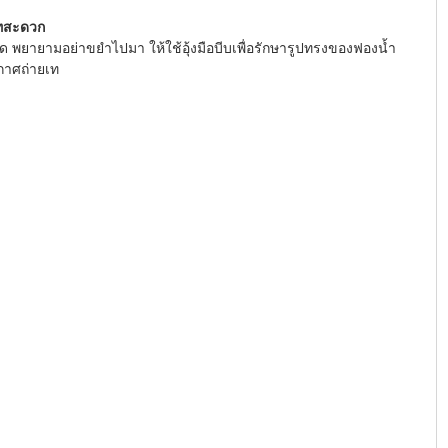
ยเทสะดวก
ด พยายามอย่าขยำไปมา ให้ใช้อุ้งมือบีบเพื่อรักษารูปทรงของฟองน้ำ  
ากาศถ่ายเท 