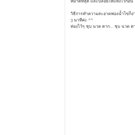
หมาดที่สุด และปล่อยให้แห้งไว้ก่อ
วิธีการทำความสะอาดฟองน้ำไข่ก็ง
3 นาทีค่ะ ^^ 
ท่องไว้ๆ ชุบ นวด ตาก.... ชุบ นวด ตาก.