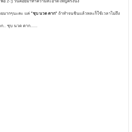
น  พอ 2-3 วันค่อยมาทำความสะอาดใหญ่ครั้งนึง 
่ายมากๆนะคะ แค่ 
"ชุบ นวด ตาก"
 ถ้าทำจนชินแล้วหละก็ใช้เวลาไม่ถึง 
.. ชุบ นวด ตาก........ 