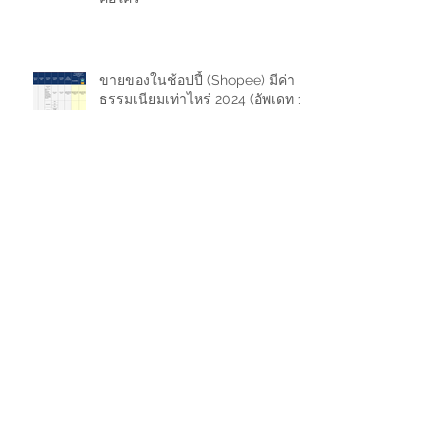
ขายของในช้อปปี้ (Shopee) มีค่า
ธรรมเนียมเท่าไหร่ 2024 (อัพเดท 11
กรกฎาคม 2567)
Mastering Hydration: The Definitive
Guide to Optimizing Water Consumption
โลกของ POP MART ประตูเข้าสู่
จักรวาลของ ART TOY