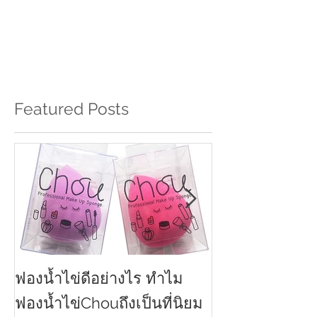
Featured Posts
ฟองน้ำไข่ดีอย่างไร ทำไม
ครีมกันแดดทาหน
2021
ฟองน้ำไข่Chouถึงเป็นที่นิยม