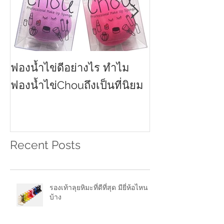
ฟองน้ำไข่ดีอย่างไร ทำไม
ครีมกันแดดทาหน
2021
ฟองน้ำไข่Chouถึงเป็นที่นิยม
Recent Posts
รองเท้าลุยหิมะที่ดีที่สุด มียี่ห้อไหน
บ้าง