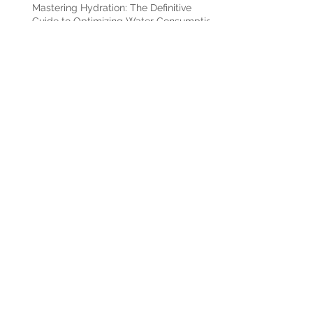
Mastering Hydration: The Definitive
Guide to Optimizing Water Consumption
โลกของ POP MART ประตูเข้าสู่
จักรวาลของ ART TOY
สอบ Toeic แบบใหม่ปี 2024 เปลี่ยน
อะไรบ้าง สัดส่วนโจทย์แบบต่างๆ
รวมร้านอาหารจีนอร่อยในกรุงเทพ