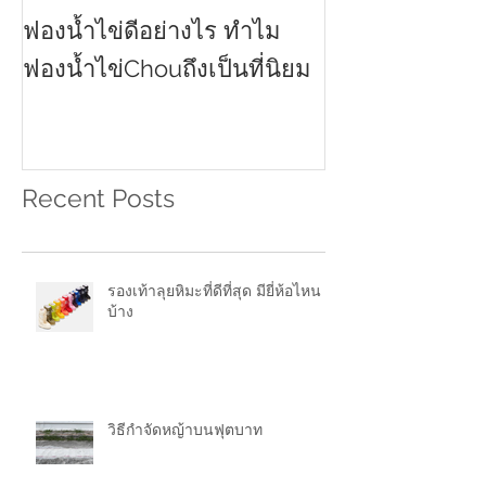
ฟองน้ำไข่ดีอย่างไร ทำไม
ครีมกันแดดทาหน
2021
ฟองน้ำไข่Chouถึงเป็นที่นิยม
Recent Posts
รองเท้าลุยหิมะที่ดีที่สุด มียี่ห้อไหน
บ้าง
วิธีกำจัดหญ้าบนฟุตบาท