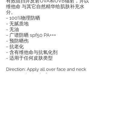
有效阻挡并反射UVA和UVB辐射，并以
维他命 与其它自然精华给肌肤补充水
分。
- 100%物理防晒
- 无腻质地
- 无油
- 广谱防晒 spf50 PA+++
- 预防晒伤
- 抗老化
- 含有维他命与抗氧化剂
- 适用于任何皮肤类型
Direction: Apply all over face and neck
area 15 minutes before sun exposure.
Reapply every 2 hours.
15ml 390 Baht
30ml 750 Baht
En
g
lish
ภาษาไทย
中文
日本語