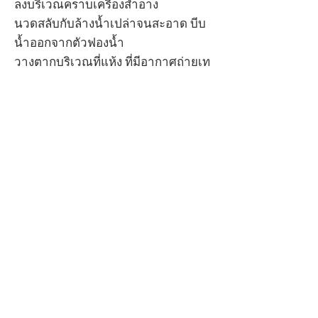
ลงบริเวณคราบเครื่องสำอาง
นวดสลับกับล้างน้ำเปล่าจนสะอาด บีบ
น้ำออกจากตัวฟองน้ำ
วางตากบริเวณที่แห้ง ที่มีอากาศถ่ายเท
Buy now
English
ภาษาไทย
© 2013 ChouThailand.com
be our distributors
get sponsorship
career with us
please contact:
chouthailand@gmail.com
http://www.chouthailand.com