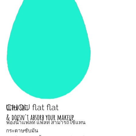
CHOU flat flat
Ultra soft
& doesn't absorb your makeup
ฟองน้ำแฟลท แฟลท สามารถใช้แทน
กระดาษซับมัน