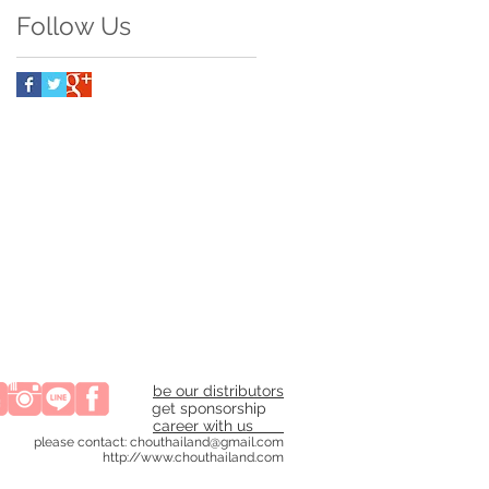
Follow Us
be our distributors
get sponsorship
career with us
please contact:
chouthailand@gmail.com
http://www.chouthailand.com