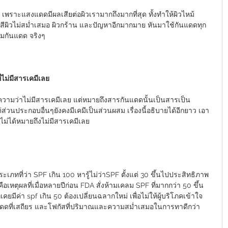
 เพราะแสงแดดมีผลเสียต่อผิวเรามากถึงมากที่สุด ทั้งทำให้ผิวไหม้ 
ร สีผิวไม่สม่ำเสมอ ผิวกร้าน และปัญหาอีกมากมาย หันมาใช้กันแดดทุก
รีมกันแดด จริงๆ
ไม่มีสารเคมีเลย 
วามว่าไม่มีสารเคมีเลย แต่หมายถึงสารกันแดดนั้นเป็นสารเป็น 
ส่วนประกอบอื่นๆยังคงมีเคมีเป็นส่วนผสม เรื่องนี้อธิบายได้อีกยาว เอา
ม่ได้หมายถึงไม่มีสารเคมีเลย
ทที่ว่า SPF เกิน 100 หารู้ไม่ว่าSPF ตั้งแต่ 30 ขึ้นไปประสิทธิภาพ
เหตุผลที่เมื่อหลายปีก่อน FDA สั่งห้ามเคลม SPF ที่มากกว่า 50 ขึ้น
คยมีค่า spf เกิน 50 ต้องเปลี่ยนฉลากใหม่ เพื่อไม่ให้ผู้บริโภคเข้าใจ
นแดดที่เสถียร และโฟกัสที่ปริมาณและความสม่ำเสมอในการทาดีกว่า