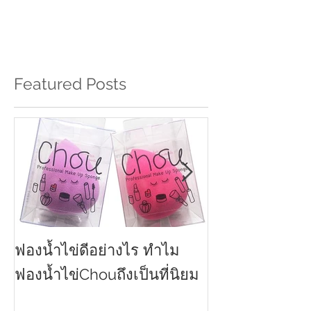
Featured Posts
ฟองน้ำไข่ดีอย่างไร ทำไม
ครีมกันแดดทาหน
2021
ฟองน้ำไข่Chouถึงเป็นที่นิยม