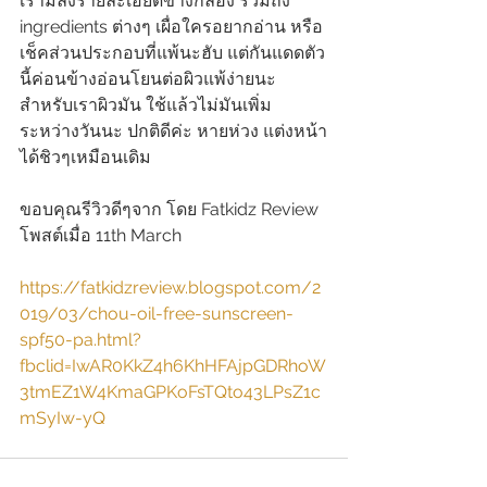
เรามีลงรายละเอียดข้างกล่อง รวมถึง 
ingredients ต่างๆ เผื่อใครอยากอ่าน หรือ
เช็คส่วนประกอบที่แพ้นะฮับ แต่กันแดดตัว
นี้ค่อนข้างอ่อนโยนต่อผิวแพ้ง่ายนะ 
สำหรับเราผิวมัน ใช้แล้วไม่มันเพิ่ม
ระหว่างวันนะ ปกติดีค่ะ หายห่วง แต่งหน้า
ได้ชิวๆเหมือนเดิม
ขอบคุณรีวิวดีๆจาก โดย Fatkidz Review 
โพสต์เมื่อ 11th March
https://fatkidzreview.blogspot.com/2
019/03/chou-oil-free-sunscreen-
spf50-pa.html?
fbclid=IwAR0KkZ4h6KhHFAjpGDRhoW
3tmEZ1W4KmaGPKoFsTQto43LPsZ1c
mSyIw-yQ