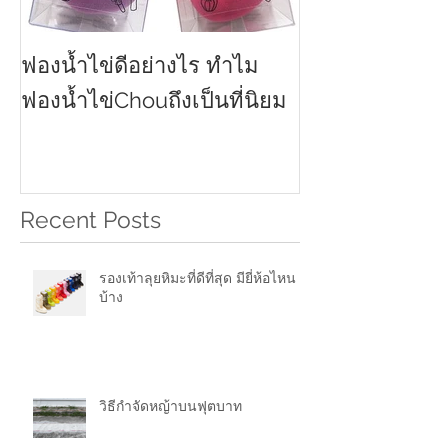
ฟองน้ำไข่ดีอย่างไร ทำไม
ครีมกันแดดทาหน
2021
ฟองน้ำไข่Chouถึงเป็นที่นิยม
Recent Posts
รองเท้าลุยหิมะที่ดีที่สุด มียี่ห้อไหน
บ้าง
วิธีกำจัดหญ้าบนฟุตบาท