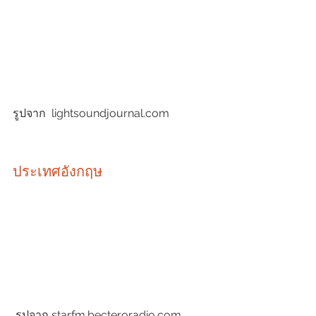
รูปจาก  lightsoundjournal.com
ประเทศอังกฤษ
 รูปจาก starfm.becteroradio.com