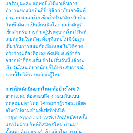
แอร์อยู่นะคะ แต่พอยิ่งได้มาเห็นการ
ทำงานของนักบินก็ยิ่งรู้สึกว่าเป็นอาชีพที่
ท้าทาย พอแอร์เอเชียเปิดรับสมัครนักบิน 
กิฟท์ก็คิดว่าเป็นอีกหนึ่งโอกาสสำคัญที่
เข้าสำหรับการก้าวสู่ประตูบานใหม่ กิฟท์
เลยตัดสินใจสมัครทั้งๆที่แทบไม่มีข้อมูล
เกี่ยวกับการสอบคัดเลือกเลย ไม่ได้คาด
หวังว่าจะต้องติดเลย คิดเพียงแค่ว่าถ้า
อยากทำก็ต้องเริ่ม ถ้าไม่เริ่มวันนี้แล้วจะ
เริ่มวันไหน อย่างน้อยก็ได้ประสบการณ์ 
รอบนี้ไม่ได้รอบหน้าก็สู้ใหม่
การเป็นนักบินยากไหม ท้อบ้างไหม ?
ยากนะคะ ต้องสอบถึง 3 รอบ กับแบบ
ทดสอบมหาโหด ใครอยากรู้รายละเอียด
จริงๆไปตามอ่านที่เฟสกิฟท์ได้ 
(https://goo.gl/LqV7iy)
 กิฟท์สมัครครั้ง
แรกไม่ผ่าน กิฟท์ก็สมัครใหม่ ผ่านมา
ทั้งหมดคิดว่าเราสำเร็จแล้วในการเป็น