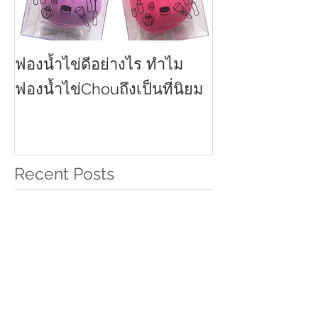
ฟองน้ำไข่ดีอย่างไร ทำไม
ครีมกันแดดทาหน
2021
ฟองน้ำไข่Chouถึงเป็นที่นิยม
Recent Posts
รองเท้าลุยหิมะที่ดีที่สุด มียี่ห้อไหน
บ้าง
วิธีกำจัดหญ้าบนฟุตบาท