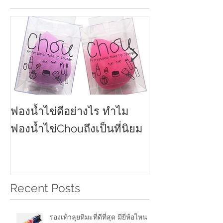
ฟองน้ำไข่ดีอย่างไร ทำไม
ครีมกันแดดทาหน
2021
ฟองน้ำไข่Chouถึงเป็นที่นิยม
Recent Posts
รองเท้าลุยหิมะที่ดีที่สุด มียี่ห้อไหน