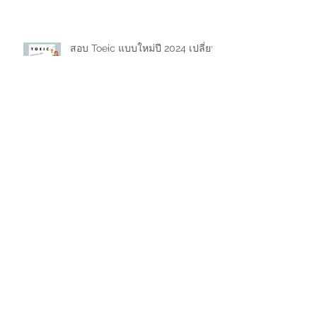
สอบ Toeic แบบใหม่ปี 2024 เปลี่ยน
อะไรบ้าง สัดส่วนโจทย์แบบต่างๆ
รวมร้านอาหารจีนอร่อยในกรุงเทพ
ขายของในลาซาด้า (Lazada) มีค่า
ธรรมเนียมเท่าไหร่ 2024