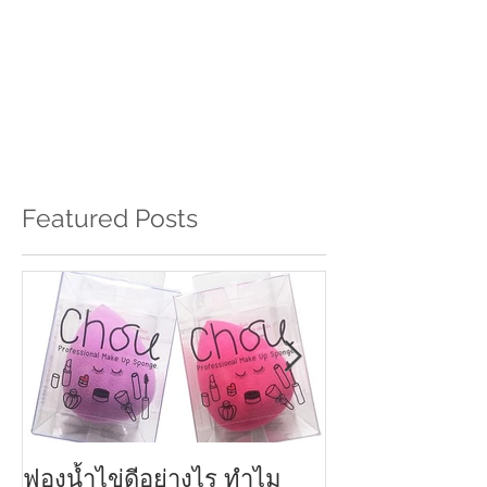
Featured Posts
ฟองน้ำไข่ดีอย่างไร ทำไม
ครีมกันแดดทาหน