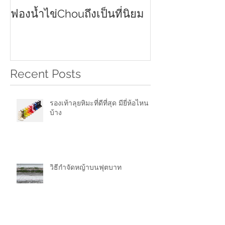
2021
ฟองน้ำไข่Chouถึงเป็นที่นิยม
Recent Posts
รองเท้าลุยหิมะที่ดีที่สุด มียี่ห้อไหน
บ้าง
วิธีกำจัดหญ้าบนฟุตบาท