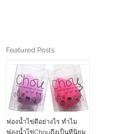
Featured Posts
ฟองน้ำไข่ดีอย่างไร ทำไม
ครีมกันแดดทาหน
2021
ฟองน้ำไข่Chouถึงเป็นที่นิยม